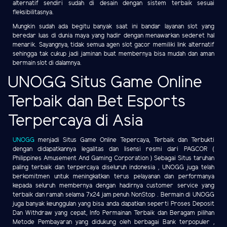
alternatif sendiri sudah di desain dengan sistem terbaik sesuai
fleksibilitasnya.
Mungkin sudah ada begitu banyak saat ini bandar layanan slot yang
beredar luas di dunia maya yang hadir dengan menawarkan sederet hal
menarik. Sayangnya, tidak semua agen slot gacor memiliki link alternatif
sehingga tak cukup jadi jaminan buat membernya bisa mudah dan aman
bermain slot di dalamnya.
UNOGG Situs Game Online
Terbaik dan Bet Esports
Terpercaya di Asia
UNOGG
menjadi Situs Game Online Tepercaya, Terbaik dan Terbukti
dengan didapatkannya legalitas dan lisensi resmi dari PAGCOR (
Philippines Amusement And Gaming Corporation ) Sebagai Situs taruhan
paling terbaik dan terpercaya diseluruh indonesia , UNOGG juga telah
berkomitmen untuk meningkatkan terus pelayanan dan performanya
kepada seluruh membernya dengan hadirnya customer service yang
terbaik dan ramah selama 7x24 jam penuh NonStop . Bermain di UNOGG
juga banyak keunggulan yang bisa anda dapatkan seperti Proses Deposit
Dan Withdraw yang cepat, Info Permainan Terbaik dan Beragam pilihan
Metode Pembayaran yang didukung oleh berbagai Bank terpopuler ,