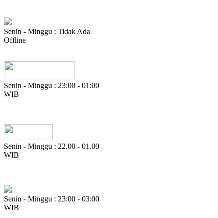
Senin - Minggu : Tidak Ada
Offline
Senin - Minggu : 23:00 - 01:00
WIB
Senin - Minggu : 22.00 - 01.00
WIB
Senin - Minggu : 23:00 - 03:00
WIB