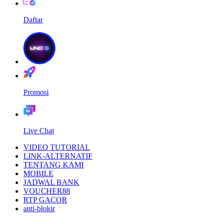
Daftar
Promosi
Live Chat
VIDEO TUTORIAL
LINK-ALTERNATIF
TENTANG KAMI
MOBILE
JADWAL BANK
VOUCHER88
RTP GACOR
anti-blokir