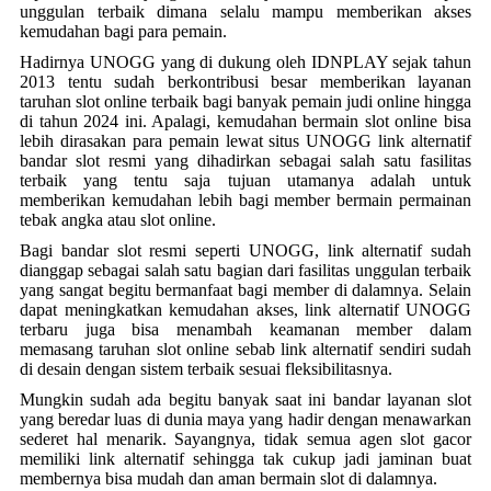
unggulan terbaik dimana selalu mampu memberikan akses
kemudahan bagi para pemain.
Hadirnya UNOGG yang di dukung oleh IDNPLAY sejak tahun
2013 tentu sudah berkontribusi besar memberikan layanan
taruhan slot online terbaik bagi banyak pemain judi online hingga
di tahun 2024 ini. Apalagi, kemudahan bermain slot online bisa
lebih dirasakan para pemain lewat situs UNOGG link alternatif
bandar slot resmi yang dihadirkan sebagai salah satu fasilitas
terbaik yang tentu saja tujuan utamanya adalah untuk
memberikan kemudahan lebih bagi member bermain permainan
tebak angka atau slot online.
Bagi bandar slot resmi seperti UNOGG, link alternatif sudah
dianggap sebagai salah satu bagian dari fasilitas unggulan terbaik
yang sangat begitu bermanfaat bagi member di dalamnya. Selain
dapat meningkatkan kemudahan akses, link alternatif UNOGG
terbaru juga bisa menambah keamanan member dalam
memasang taruhan slot online sebab link alternatif sendiri sudah
di desain dengan sistem terbaik sesuai fleksibilitasnya.
Mungkin sudah ada begitu banyak saat ini bandar layanan slot
yang beredar luas di dunia maya yang hadir dengan menawarkan
sederet hal menarik. Sayangnya, tidak semua agen slot gacor
memiliki link alternatif sehingga tak cukup jadi jaminan buat
membernya bisa mudah dan aman bermain slot di dalamnya.