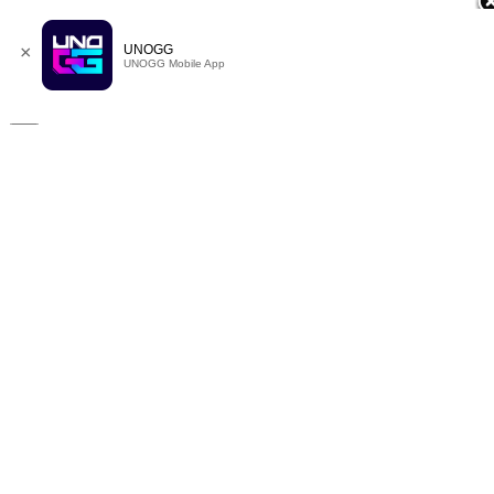
×
UNOGG
UNOGG Mobile App